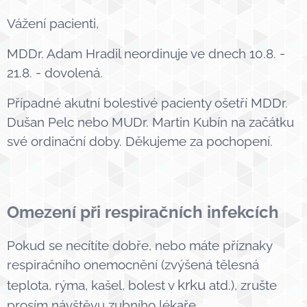
Vážení pacienti,
MDDr. Adam Hradil neordinuje ve dnech 10.8. -
21.8. - dovolená.
Případné akutní bolestivé pacienty ošetří MDDr.
Dušan Pelc nebo MUDr. Martin Kubín na začátku
své ordinační doby. Děkujeme za pochopení.
Omezení při respiračních infekcích
Pokud se necítíte dobře, nebo máte příznaky
respiračního onemocnění (zvýšená tělesná
krku
teplota, rýma, kašel, bolest v
atd.), zrušte
prosím návštěvu zubního lékaře.