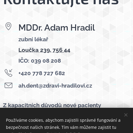
MDDr. Adam Hradil
zubní lékař
Loučka 239,
756
44
IČO: 039 08 208
+420 778 727 682
ah.dent@zdravi-hradilovi.cz
Z kapacitních důvodů nové pacienty
neregistrujeme.
Používáme cookies, abychom zajistili správné fungování a
bezpečnost našich stránek. Tím vám můžeme zajistit tu